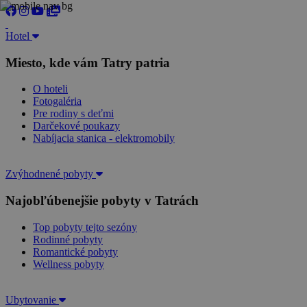
Hotel
Miesto, kde vám Tatry patria
O hoteli
Fotogaléria
Pre rodiny s deťmi
Darčekové poukazy
Nabíjacia stanica - elektromobily
Zvýhodnené pobyty
Najobľúbenejšie pobyty v Tatrách
Top pobyty tejto sezóny
Rodinné pobyty
Romantické pobyty
Wellness pobyty
Ubytovanie