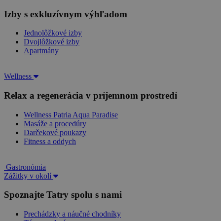
Izby s exkluzívnym výhľadom
Jednolôžkové izby
Dvojlôžkové izby
Apartmány
Wellness
Relax a regenerácia v príjemnom prostredí
Wellness Patria Aqua Paradise
Masáže a procedúry
Darčekové poukazy
Fitness a oddych
Gastronómia
Zážitky v okolí
Spoznajte Tatry spolu s nami
Prechádzky a náučné chodníky