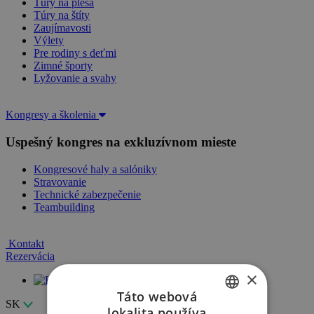
Túry na plesá
Túry na štíty
Zaujímavosti
Výlety
Pre rodiny s deťmi
Zimné športy
Lyžovanie a svahy
Kongresy a školenia
Uspešný kongres na exkluzívnom mieste
Kongresové haly a salóniky
Stravovanie
Technické zabezpečenie
Teambuilding
Kontakt
Rezervácia
×
Klientská zóna
Táto webová
SK
lokalita používa