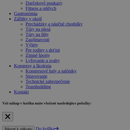
Darčekové poukazy
Fitness a oddych
Gastronómia
Zážitky v okolí
Prechádzky a náučné chodníky
Túry na plesá
Túry na štíty
Zaujímavosti
Výlety
Pre rodiny s deťmi
Zimné športy
Lyžovanie a svahy
Kongresy a školenia
Kongresové haly a salóniky
Stravovanie
Technické zabezpečenie
Teambuilding
Kontakt
Váš nákup
v košíku máte vložené nasledujúce položky:
Do košíka
Návrat k nákupu