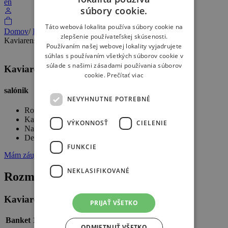
en
SLOVAK
súbory cookie.
ENGLISH
Táto webová lokalita používa súbory cookie na
Domov
/
Kongresy
/
Kaviarenský salónik
zlepšenie používateľskej skúsenosti.
Kaviarenský salónik
Používaním našej webovej lokality vyjadrujete
súhlas s používaním všetkých súborov cookie v
súlade s našimi zásadami používania súborov
Kaviarenský
cookie.
Prečítať viac
salónik
NEVYHNUTNE POTREBNÉ
Rozloha 5x6 m
Kapacita do 30 osôb (závisí od typu sedenia)
VÝKONNOSŤ
CIELENIE
Na výber zo 6 typov usporiadania sedenia
Denné svetlo, tienenie
FUNKCIE
Mám záujem o cenovú ponuku
NEKLASIFIKOVANÉ
Rozmery a usporiadanie
Kaviarenský salónik
PRIJAŤ VŠETKO
Banket 1
Banket 2
ODMIETNUŤ VŠETKO