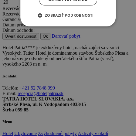
20
24
Rezervácia online
Rezervácia online
ZOBRAZIŤ PODROBNOSTI
Garancia najnižšej ceny
Dátum príchodu:
Dátum odchodu:
Darovať pobyt
Overiť dostupnosť
Ok
Hotel Patria**** je exkluzívny hotel, nachádzajúci sa v srdci
Vysokých Tatier. Hotel je dominantnou stavbou Štrbského Plesa a
jeho názov je odvodený od neďalekého štítu Patria (vlasť),
vysokého 2203 m n. m.
Kontakt
Telefón:
+421 52 7848 999
E-mail:
recepcia@hotelpatria.sk
TATRA HOTEL SLOVAKIA, a.s.,
Štrbské Pleso, ul. K Vodopádom 4033/15
Štrba 059 85
Menu
Hotel
Ubytovanie
Zvýhodnené pobyty
Aktivity v okolí