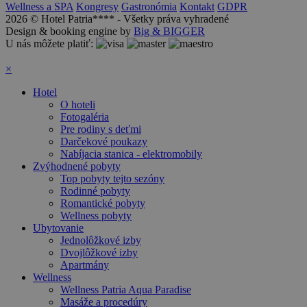
Wellness a SPA
Kongresy
Gastronómia
Kontakt
GDPR
2026 © Hotel Patria**** - Všetky práva vyhradené
Design & booking engine by
Big & BIGGER
U nás môžete platiť:
×
Hotel
O hoteli
Fotogaléria
Pre rodiny s deťmi
Darčekové poukazy
Nabíjacia stanica - elektromobily
Zvýhodnené pobyty
Top pobyty tejto sezóny
Rodinné pobyty
Romantické pobyty
Wellness pobyty
Ubytovanie
Jednolôžkové izby
Dvojlôžkové izby
Apartmány
Wellness
Wellness Patria Aqua Paradise
Masáže a procedúry