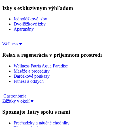
Izby s exkluzívnym výhľadom
Jednolôžkové izby
Dvojlôžkové izby
Apartmány
Wellness
Relax a regenerácia v príjemnom prostredí
Wellness Patria Aqua Paradise
Masáže a procedúry
Darčekové poukazy
Fitness a oddych
Gastronómia
Zážitky v okolí
Spoznajte Tatry spolu s nami
Prechádzky a náučné chodníky