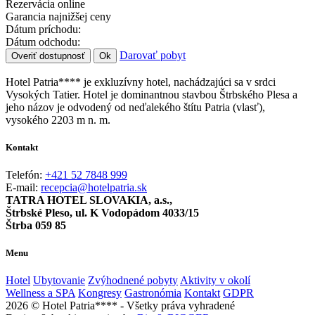
Rezervácia online
Garancia najnižšej ceny
Dátum príchodu:
Dátum odchodu:
Darovať pobyt
Overiť dostupnosť
Ok
Hotel Patria**** je exkluzívny hotel, nachádzajúci sa v srdci
Vysokých Tatier. Hotel je dominantnou stavbou Štrbského Plesa a
jeho názov je odvodený od neďalekého štítu Patria (vlasť),
vysokého 2203 m n. m.
Kontakt
Telefón:
+421 52 7848 999
E-mail:
recepcia@hotelpatria.sk
TATRA HOTEL SLOVAKIA, a.s.,
Štrbské Pleso, ul. K Vodopádom 4033/15
Štrba 059 85
Menu
Hotel
Ubytovanie
Zvýhodnené pobyty
Aktivity v okolí
Wellness a SPA
Kongresy
Gastronómia
Kontakt
GDPR
2026 © Hotel Patria**** - Všetky práva vyhradené