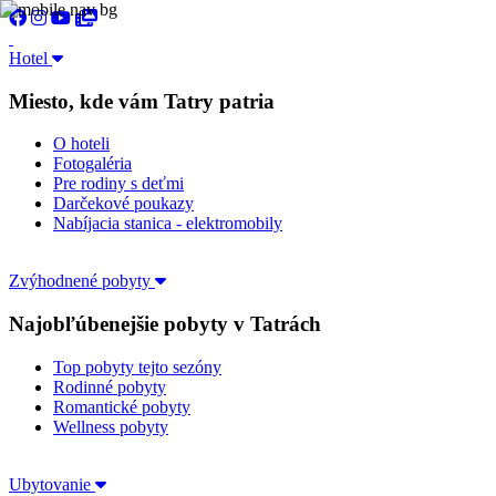
Hotel
Miesto, kde vám Tatry patria
O hoteli
Fotogaléria
Pre rodiny s deťmi
Darčekové poukazy
Nabíjacia stanica - elektromobily
Zvýhodnené pobyty
Najobľúbenejšie pobyty v Tatrách
Top pobyty tejto sezóny
Rodinné pobyty
Romantické pobyty
Wellness pobyty
Ubytovanie