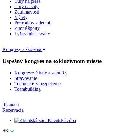
Túry na plesá
Túry na štíty
Zaujímavosti
Výlety
Pre rodiny s deťmi
Zimné športy
Lyžovanie a svahy
Kongresy a školenia
Uspešný kongres na exkluzívnom mieste
Kongresové haly a salóniky
Stravovanie
Technické zabezpečenie
Teambuilding
Kontakt
Rezervácia
Klientská zóna
SK