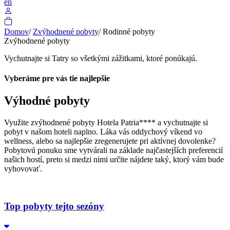
en
Domov
/
Zvýhodnené pobyty
/
Rodinné pobyty
Zvýhodnené pobyty
Vychutnajte si Tatry so všetkými zážitkami, ktoré ponúkajú.
Vyberáme pre vás tie najlepšie
Výhodné pobyty
Využite zvýhodnené pobyty Hotela Patria**** a vychutnajte si
pobyt v našom hoteli naplno. Láka vás oddychový víkend vo
wellness, alebo sa najlepšie zregenerujete pri aktívnej dovolenke?
Pobytovú ponuku sme vytvárali na základe najčastejších preferencií
našich hostí, preto si medzi nimi určite nájdete taký, ktorý vám bude
vyhovovať.
Top pobyty tejto sezóny