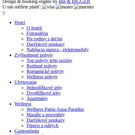
Design & booking engine by
Big & BIGGER
U nás môžete platiť:
×
Hotel
O hoteli
Fotogaléria
Pre rodiny s deťmi
Darčekové poukazy
Nabíjacia stanica - elektromobily
Zvýhodnené pobyty
Top pobyty tejto sezóny
Rodinné pobyty
Romantické pobyty
Wellness pobyty
Ubytovanie
Jednolôžkové izby
Dvojlôžkové izby
Apartmány
Wellness
Wellness Patria Aqua Paradise
Masáže a procedúry
Darčekové poukazy
Fitness a oddych
Gastronómia