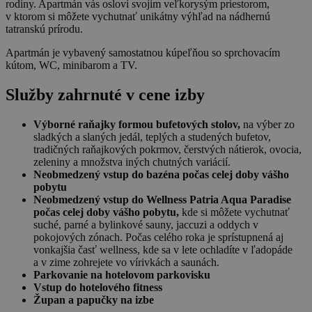
rodiny. Apartmán vás osloví svojim veľkorysým priestorom,
v ktorom si môžete vychutnať unikátny výhľad na nádhernú
tatranskú prírodu.
Apartmán je vybavený samostatnou kúpeľňou so sprchovacím
kútom, WC, minibarom a TV.
Služby zahrnuté v cene izby
Výborné raňajky formou bufetových stolov,
na výber zo
sladkých a slaných jedál, teplých a studených bufetov,
tradičných raňajkových pokrmov, čerstvých nátierok, ovocia,
zeleniny a množstva iných chutných variácií.
Neobmedzený vstup do bazéna počas celej doby vášho
pobytu
Neobmedzený vstup do Wellness Patria Aqua Paradise
počas celej doby vášho pobytu,
kde si môžete vychutnať
suché, parné a bylinkové sauny, jaccuzi a oddych v
pokojových zónach. Počas celého roka je sprístupnená aj
vonkajšia časť wellness, kde sa v lete ochladíte v ľadopáde
a v zime zohrejete vo vírivkách a saunách.
Parkovanie na hotelovom parkovisku
Vstup do hotelového fitness
Župan a papučky na izbe