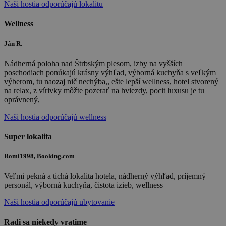
Naši hostia odporúčajú lokalitu
Wellness
Ján R.
Nádherná poloha nad Štrbským plesom, izby na vyšších
poschodiach ponúkajú krásny výhľad, výborná kuchyňa s veľkým
výberom, tu naozaj nič nechýba,, ešte lepší wellness, hotel stvorený
na relax, z vírivky môžte pozerať na hviezdy, pocit luxusu je tu
oprávnený,
Naši hostia odporúčajú wellness
Super lokalita
Romi1998, Booking.com
Veľmi pekná a tichá lokalita hotela, nádherný výhľad, príjemný
personál, výborná kuchyňa, čistota izieb, wellness
Naši hostia odporúčajú ubytovanie
Radi sa niekedy vratime