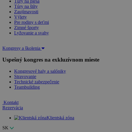
Túry na plesá
Túry na štíty
Zaujímavosti
Výlety
Pre rodiny s deťmi
Zimné športy
Lyžovanie a svahy
Kongresy a školenia
Uspešný kongres na exkluzívnom mieste
Kongresové haly a salóniky
Stravovanie
Technické zabezpečenie
Teambuilding
Kontakt
Rezervácia
Klientská zóna
SK