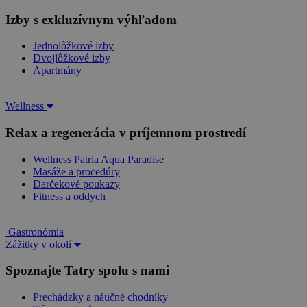
Izby s exkluzívnym výhľadom
Jednolôžkové izby
Dvojlôžkové izby
Apartmány
Wellness
Relax a regenerácia v príjemnom prostredí
Wellness Patria Aqua Paradise
Masáže a procedúry
Darčekové poukazy
Fitness a oddych
Gastronómia
Zážitky v okolí
Spoznajte Tatry spolu s nami
Prechádzky a náučné chodníky