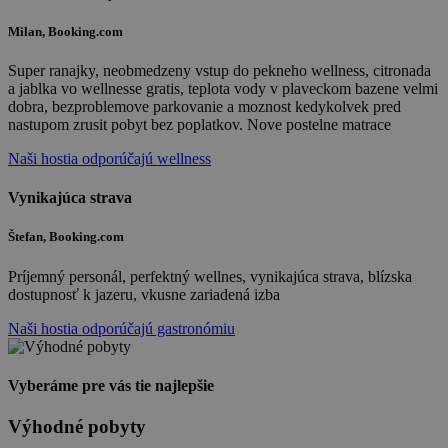
Milan, Booking.com
Super ranajky, neobmedzeny vstup do pekneho wellness, citronada
a jablka vo wellnesse gratis, teplota vody v plaveckom bazene velmi
dobra, bezproblemove parkovanie a moznost kedykolvek pred
nastupom zrusit pobyt bez poplatkov. Nove postelne matrace
Naši hostia odporúčajú wellness
Vynikajúca strava
Štefan, Booking.com
Príjemný personál, perfektný wellnes, vynikajúca strava, blízska
dostupnosť k jazeru, vkusne zariadená izba
Naši hostia odporúčajú gastronómiu
Vyberáme pre vás tie najlepšie
Výhodné pobyty