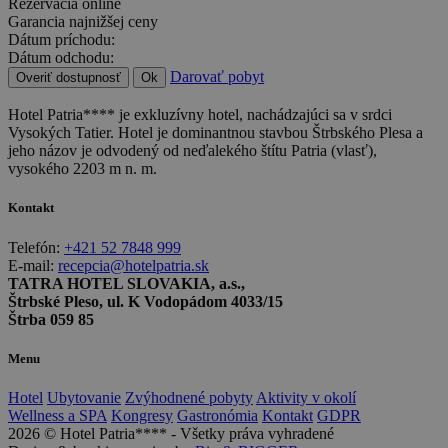
Rezervácia online
Garancia najnižšej ceny
Dátum príchodu:
Dátum odchodu:
Darovať pobyt
Overiť dostupnosť
Ok
Hotel Patria**** je exkluzívny hotel, nachádzajúci sa v srdci
Vysokých Tatier. Hotel je dominantnou stavbou Štrbského Plesa a
jeho názov je odvodený od neďalekého štítu Patria (vlasť),
vysokého 2203 m n. m.
Kontakt
Telefón:
+421 52 7848 999
E-mail:
recepcia@hotelpatria.sk
TATRA HOTEL SLOVAKIA, a.s.,
Štrbské Pleso, ul. K Vodopádom 4033/15
Štrba 059 85
Menu
Hotel
Ubytovanie
Zvýhodnené pobyty
Aktivity v okolí
Wellness a SPA
Kongresy
Gastronómia
Kontakt
GDPR
2026 © Hotel Patria**** - Všetky práva vyhradené