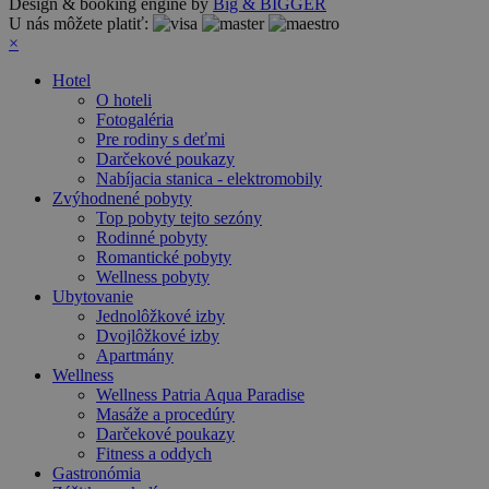
Design & booking engine by
Big & BIGGER
U nás môžete platiť:
×
Hotel
O hoteli
Fotogaléria
Pre rodiny s deťmi
Darčekové poukazy
Nabíjacia stanica - elektromobily
Zvýhodnené pobyty
Top pobyty tejto sezóny
Rodinné pobyty
Romantické pobyty
Wellness pobyty
Ubytovanie
Jednolôžkové izby
Dvojlôžkové izby
Apartmány
Wellness
Wellness Patria Aqua Paradise
Masáže a procedúry
Darčekové poukazy
Fitness a oddych
Gastronómia