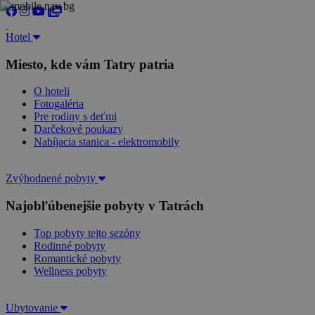
Hotel
Miesto, kde vám Tatry patria
O hoteli
Fotogaléria
Pre rodiny s deťmi
Darčekové poukazy
Nabíjacia stanica - elektromobily
Zvýhodnené pobyty
Najobľúbenejšie pobyty v Tatrách
Top pobyty tejto sezóny
Rodinné pobyty
Romantické pobyty
Wellness pobyty
Ubytovanie