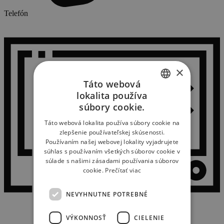
Telefón
×
Táto webová
lokalita používa
SLOVAK
súbory cookie.
ENGLISH
Táto webová lokalita používa súbory cookie na
zlepšenie používateľskej skúsenosti.
Používaním našej webovej lokality vyjadrujete
súhlas s používaním všetkých súborov cookie v
súlade s našimi zásadami používania súborov
cookie.
Prečítať viac
NEVYHNUTNE POTREBNÉ
VÝKONNOSŤ
CIELENIE