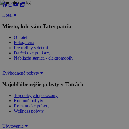
Hotel
Miesto, kde vám Tatry patria
O hoteli
Fotogaléria
Pre rodiny s deťmi
Darčekové poukazy
Nabíjacia stanica - elektromobily
Zvýhodnené pobyty
Najobľúbenejšie pobyty v Tatrách
Top pobyty tejto sezóny
Rodinné pobyty
Romantické pobyty
Wellness pobyty
Ubytovanie