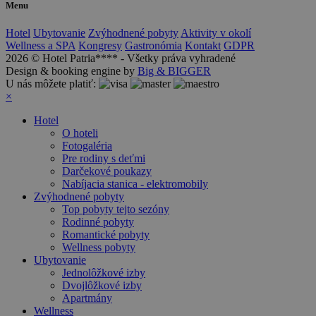
Menu
Hotel
Ubytovanie
Zvýhodnené pobyty
Aktivity v okolí
Wellness a SPA
Kongresy
Gastronómia
Kontakt
GDPR
2026 © Hotel Patria**** - Všetky práva vyhradené
Design & booking engine by
Big & BIGGER
U nás môžete platiť:
×
Hotel
O hoteli
Fotogaléria
Pre rodiny s deťmi
Darčekové poukazy
Nabíjacia stanica - elektromobily
Zvýhodnené pobyty
Top pobyty tejto sezóny
Rodinné pobyty
Romantické pobyty
Wellness pobyty
Ubytovanie
Jednolôžkové izby
Dvojlôžkové izby
Apartmány
Wellness