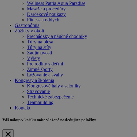
Wellness Patria Aqua Paradise
Masáže a procedúry
Darčekové poukazy
Fitness a oddych
Gastronómia
Zážitky v okolí
Prechádzky a náučné chodníky
Túry na plesá
Túry na štíty
Zaujímavosti
Výlety
Pre rodiny s deťmi
Zimné športy
Lyžovanie a svahy
Kongresy a školenia
Kongresové haly a salóniky
Stravovanie
Technické zabezpečenie
Teambuilding
Kontakt
Váš nákup
v košíku máte vložené nasledujúce položky: