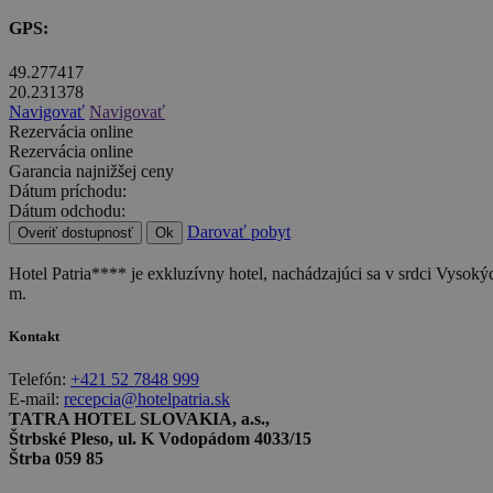
GPS:
49.277417
20.231378
Navigovať
Navigovať
Rezervácia online
Rezervácia online
Garancia najnižšej ceny
Dátum príchodu:
Dátum odchodu:
Darovať pobyt
Overiť dostupnosť
Ok
Hotel Patria**** je exkluzívny hotel, nachádzajúci sa v srdci Vysoký
m.
Kontakt
Telefón:
+421 52 7848 999
E-mail:
recepcia@hotelpatria.sk
TATRA HOTEL SLOVAKIA, a.s.,
Štrbské Pleso, ul. K Vodopádom 4033/15
Štrba 059 85