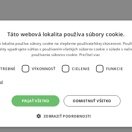
Táto webová lokalita používa súbory cookie.
 lokalita používa súbory cookie na zlepšenie používateľskej skúsenosti. Použ
 V originálnom stane na Vás čakajú “animatronické” živočíchy, sveteln
zícia zmení na svet svetelných atrakcií, snehuliakov, tatranských zvier
ality vyjadrujete súhlas s používaním všetkých súborov cookie v súlade s naš
používania súborov cookie.
Prečítať viac
OTREBNÉ
VÝKONNOSŤ
CIELENIE
FUNKCIE
NÉ
PRIJAŤ VŠETKO
ODMIETNUŤ VŠETKO
ZOBRAZIŤ PODROBNOSTI