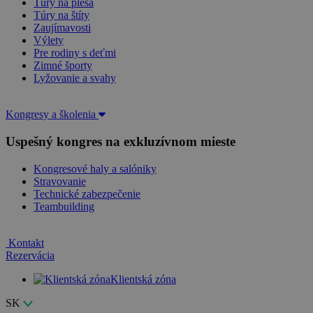
Túry na plesá
Túry na štíty
Zaujímavosti
Výlety
Pre rodiny s deťmi
Zimné športy
Lyžovanie a svahy
Kongresy a školenia
Uspešný kongres na exkluzívnom mieste
Kongresové haly a salóniky
Stravovanie
Technické zabezpečenie
Teambuilding
Kontakt
Rezervácia
Klientská zóna
SK