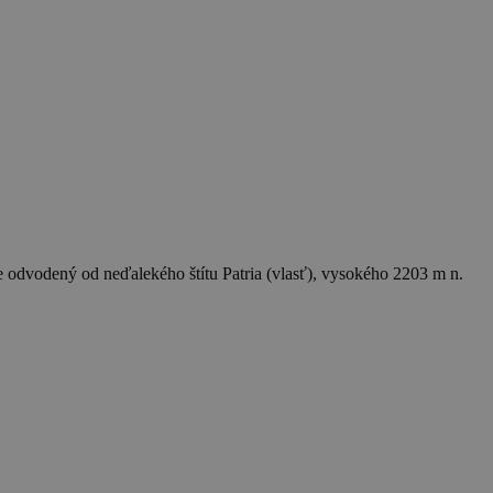
je odvodený od neďalekého štítu Patria (vlasť), vysokého 2203 m n.