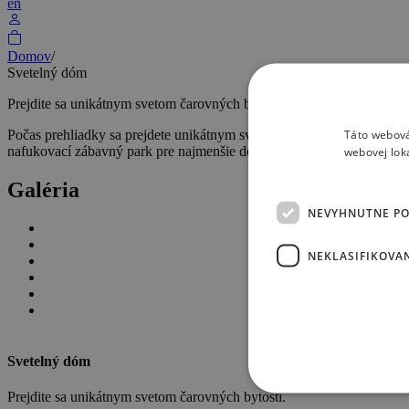
en
Domov
/
Svetelný dóm
Prejdite sa unikátnym svetom čarovných bytostí.
Táto webová
Počas prehliadky sa prejdete unikátnym svetom tajomných živočíchov.
nafukovací zábavný park pre najmenšie detičky. Počas zimy sa zas expo
webovej lok
Galéria
NEVYHNUTNE P
NEKLASIFIKOVA
Svetelný dóm
Prejdite sa unikátnym svetom čarovných bytostí.