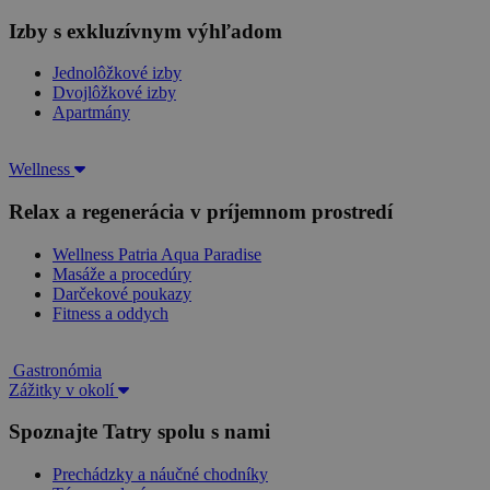
Izby s exkluzívnym výhľadom
Jednolôžkové izby
Dvojlôžkové izby
Apartmány
Wellness
Relax a regenerácia v príjemnom prostredí
Wellness Patria Aqua Paradise
Masáže a procedúry
Darčekové poukazy
Fitness a oddych
Gastronómia
Zážitky v okolí
Spoznajte Tatry spolu s nami
Prechádzky a náučné chodníky