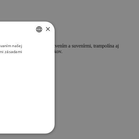
×
ívaním našej
SLOVAK
é planetárium, bar s občerstvením a suvenírmi, trampolína aj
atiek či spievajúcich tučniakov.
imi zásadami
ENGLISH