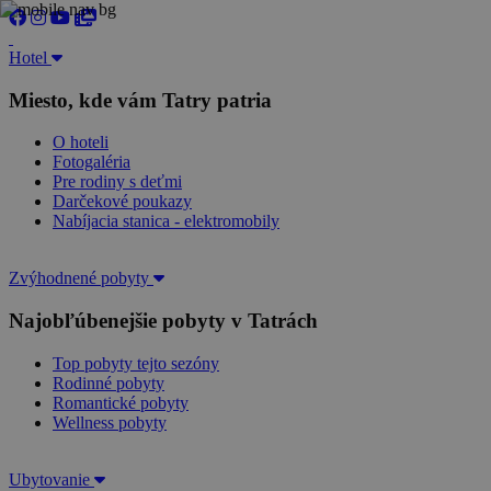
Hotel
Miesto, kde vám Tatry patria
O hoteli
Fotogaléria
Pre rodiny s deťmi
Darčekové poukazy
Nabíjacia stanica - elektromobily
Zvýhodnené pobyty
Najobľúbenejšie pobyty v Tatrách
Top pobyty tejto sezóny
Rodinné pobyty
Romantické pobyty
Wellness pobyty
Ubytovanie