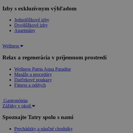
Izby s exkluzívnym výhľadom
Jednolôžkové izby
Dvojlôžkové izby
Apartmány
Wellness
Relax a regenerácia v príjemnom prostredí
Wellness Patria Aqua Paradise
Masáže a procedúry
Darčekové poukazy
Fitness a oddych
Gastronómia
Zážitky v okolí
Spoznajte Tatry spolu s nami
Prechádzky a náučné chodníky