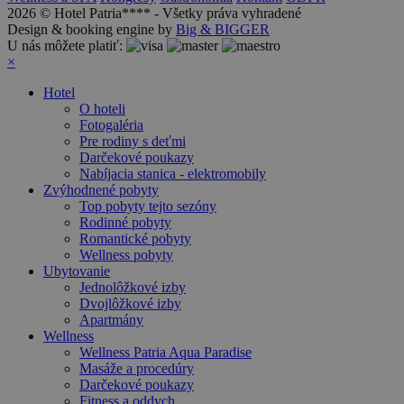
2026 © Hotel Patria**** - Všetky práva vyhradené
Design & booking engine by
Big & BIGGER
U nás môžete platiť:
×
Hotel
O hoteli
Fotogaléria
Pre rodiny s deťmi
Darčekové poukazy
Nabíjacia stanica - elektromobily
Zvýhodnené pobyty
Top pobyty tejto sezóny
Rodinné pobyty
Romantické pobyty
Wellness pobyty
Ubytovanie
Jednolôžkové izby
Dvojlôžkové izby
Apartmány
Wellness
Wellness Patria Aqua Paradise
Masáže a procedúry
Darčekové poukazy
Fitness a oddych