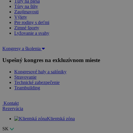
Túry na plesá
Túry na štíty
Zaujímavosti
Výlety
Pre rodiny s deťmi
Zimné športy
Lyžovanie a svahy
Kongresy a školenia
Uspešný kongres na exkluzívnom mieste
Kongresové haly a salóniky
Stravovanie
Technické zabezpečenie
Teambuilding
Kontakt
Rezervácia
Klientská zóna
SK