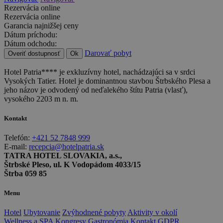
Rezervácia online
Rezervácia online
Garancia najnižšej ceny
Dátum príchodu:
Dátum odchodu:
Darovať pobyt
Overiť dostupnosť
Ok
Hotel Patria**** je exkluzívny hotel, nachádzajúci sa v srdci
Vysokých Tatier. Hotel je dominantnou stavbou Štrbského Plesa a
jeho názov je odvodený od neďalekého štítu Patria (vlasť),
vysokého 2203 m n. m.
Kontakt
Telefón:
+421 52 7848 999
E-mail:
recepcia@hotelpatria.sk
TATRA HOTEL SLOVAKIA, a.s.,
Štrbské Pleso, ul. K Vodopádom 4033/15
Štrba 059 85
Menu
Hotel
Ubytovanie
Zvýhodnené pobyty
Aktivity v okolí
Wellness a SPA
Kongresy
Gastronómia
Kontakt
GDPR