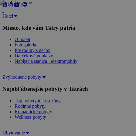
Hotel
Miesto, kde vám Tatry patria
O hoteli
Fotogaléria
Pre rodiny s deťmi
Darčekové poukazy
Nabíjacia stanica - elektromobily
Zvýhodnené pobyty
Najobľúbenejšie pobyty v Tatrách
Top pobyty tejto sezóny
Rodinné pobyty
Romantické pobyty
Wellness pobyty
Ubytovanie