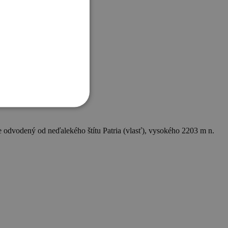
je odvodený od neďalekého štítu Patria (vlasť), vysokého 2203 m n.