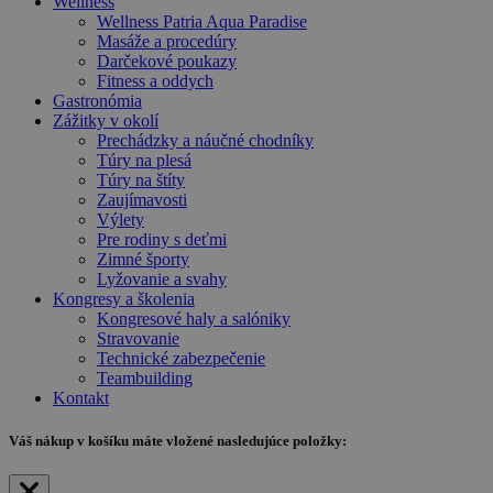
Wellness
Wellness Patria Aqua Paradise
Masáže a procedúry
Darčekové poukazy
Fitness a oddych
Gastronómia
Zážitky v okolí
Prechádzky a náučné chodníky
Túry na plesá
Túry na štíty
Zaujímavosti
Výlety
Pre rodiny s deťmi
Zimné športy
Lyžovanie a svahy
Kongresy a školenia
Kongresové haly a salóniky
Stravovanie
Technické zabezpečenie
Teambuilding
Kontakt
Váš nákup
v košíku máte vložené nasledujúce položky: