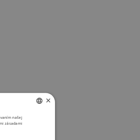
×
ívaním našej
SLOVAK
imi zásadami
ENGLISH