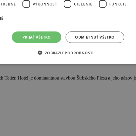
OTREBNÉ
VÝKONNOSŤ
CIELENIE
FUNKCIE
NÉ
PRIJAŤ VŠETKO
ODMIETNUŤ VŠETKO
ZOBRAZIŤ PODROBNOSTI
ch Tatier. Hotel je dominantnou stavbou Štrbského Plesa a jeho názov 