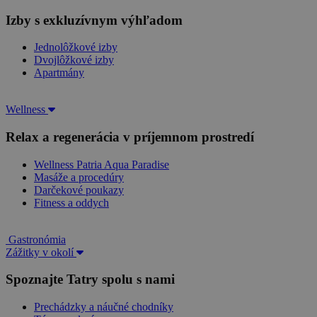
Izby s exkluzívnym výhľadom
Jednolôžkové izby
Dvojlôžkové izby
Apartmány
Wellness
Relax a regenerácia v príjemnom prostredí
Wellness Patria Aqua Paradise
Masáže a procedúry
Darčekové poukazy
Fitness a oddych
Gastronómia
Zážitky v okolí
Spoznajte Tatry spolu s nami
Prechádzky a náučné chodníky