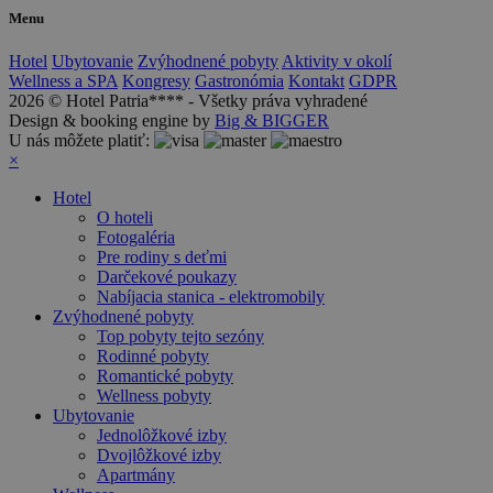
Menu
Hotel
Ubytovanie
Zvýhodnené pobyty
Aktivity v okolí
Wellness a SPA
Kongresy
Gastronómia
Kontakt
GDPR
2026 © Hotel Patria**** - Všetky práva vyhradené
Design & booking engine by
Big & BIGGER
U nás môžete platiť:
×
Hotel
O hoteli
Fotogaléria
Pre rodiny s deťmi
Darčekové poukazy
Nabíjacia stanica - elektromobily
Zvýhodnené pobyty
Top pobyty tejto sezóny
Rodinné pobyty
Romantické pobyty
Wellness pobyty
Ubytovanie
Jednolôžkové izby
Dvojlôžkové izby
Apartmány