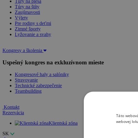
Túry na plesá
Túry na štíty
Zaujímavosti
Výlety
Pre rodiny s deťmi
Zimné športy
Lyžovanie a svahy
Kongresy a školenia
Uspešný kongres na exkluzívnom mieste
Kongresové haly a salóniky
Stravovanie
Technické zabezpečenie
Teambuilding
Kontakt
Rezervácia
Táto webová
webovej lok
Klientská zóna
SK