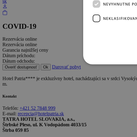
sk
NEVYHNUTNE P
NEKLASIFIKOVA
COVID-19
Rezervácia online
Rezervácia online
Garancia najnižšej ceny
Dátum príchodu:
Dátum odchodu:
Darovať pobyt
Overiť dostupnosť
Ok
Hotel Patria**** je exkluzívny hotel, nachádzajúci sa v srdci Vysoký
m.
Kontakt
Telefón:
+421 52 7848 999
E-mail:
recepcia@hotelpatria.sk
TATRA HOTEL SLOVAKIA, a.s.,
Štrbské Pleso, ul. K Vodopádom 4033/15
Štrba 059 85