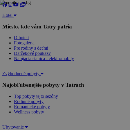
Hotel
Miesto, kde vám Tatry patria
O hoteli
Fotogaléria
Pre rodiny s deťmi
Darčekové poukazy
Nabíjacia stanica - elektromobily
Zvýhodnené pobyty
Najobľúbenejšie pobyty v Tatrách
Top pobyty tejto sezóny
Rodinné pobyty
Romantické pobyty
Wellness pobyty
Ubytovanie