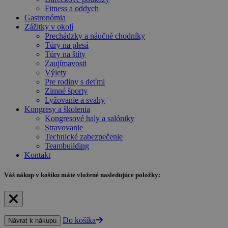
Fitness a oddych
Gastronómia
Zážitky v okolí
Prechádzky a náučné chodníky
Túry na plesá
Túry na štíty
Zaujímavosti
Výlety
Pre rodiny s deťmi
Zimné športy
Lyžovanie a svahy
Kongresy a školenia
Kongresové haly a salóniky
Stravovanie
Technické zabezpečenie
Teambuilding
Kontakt
Váš nákup
v košíku máte vložené nasledujúce položky:
Do košíka
Návrat k nákupu