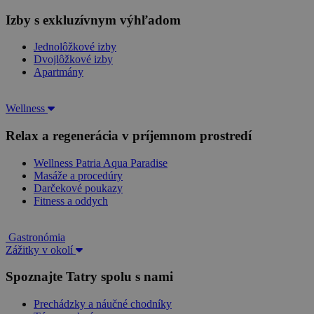
Izby s exkluzívnym výhľadom
Jednolôžkové izby
Dvojlôžkové izby
Apartmány
Wellness
Relax a regenerácia v príjemnom prostredí
Wellness Patria Aqua Paradise
Masáže a procedúry
Darčekové poukazy
Fitness a oddych
Gastronómia
Zážitky v okolí
Spoznajte Tatry spolu s nami
Prechádzky a náučné chodníky