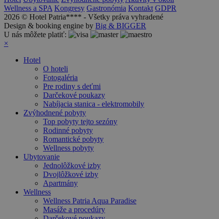
Wellness a SPA
Kongresy
Gastronómia
Kontakt
GDPR
2026 © Hotel Patria**** - Všetky práva vyhradené
Design & booking engine by
Big & BIGGER
U nás môžete platiť:
×
Hotel
O hoteli
Fotogaléria
Pre rodiny s deťmi
Darčekové poukazy
Nabíjacia stanica - elektromobily
Zvýhodnené pobyty
Top pobyty tejto sezóny
Rodinné pobyty
Romantické pobyty
Wellness pobyty
Ubytovanie
Jednolôžkové izby
Dvojlôžkové izby
Apartmány
Wellness
Wellness Patria Aqua Paradise
Masáže a procedúry
Darčekové poukazy