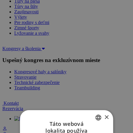
Túry na plesá
Túry na štíty
Zaujímavosti
Výlety
Pre rodiny s deťmi
Zimné športy
Lyžovanie a svahy
Kongresy a školenia
Uspešný kongres na exkluzívnom mieste
Kongresové haly a salóniky
Stravovanie
Technické zabezpečenie
Teambuilding
Kontakt
Rezervácia
×
Klientská zóna
Táto webová
lokalita používa
SLOVAK