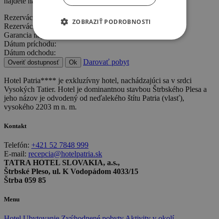
nájdete na tatryvpohybe.sk
Rezervácia online
ZOBRAZIŤ PODROBNOSTI
Rezervácia online
Garancia najnižšej ceny
Dátum príchodu:
Dátum odchodu:
Darovať pobyt
Overiť dostupnosť
Ok
Hotel Patria**** je exkluzívny hotel, nachádzajúci sa v srdci
Vysokých Tatier. Hotel je dominantnou stavbou Štrbského Plesa a
jeho názov je odvodený od neďalekého štítu Patria (vlasť),
vysokého 2203 m n. m.
Kontakt
Telefón:
+421 52 7848 999
E-mail:
recepcia@hotelpatria.sk
TATRA HOTEL SLOVAKIA, a.s.,
Štrbské Pleso, ul. K Vodopádom 4033/15
Štrba 059 85
Menu
Hotel
Ubytovanie
Zvýhodnené pobyty
Aktivity v okolí